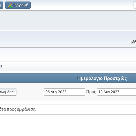
η
Εγγραφή
Ειδή
23
Ημερολόγιο Προσεχώς
Προς
βδομάδα
ότα προς εμφάνιση.