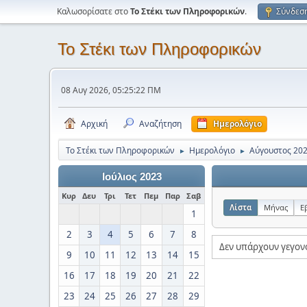
Καλωσορίσατε στο
Το Στέκι των Πληροφορικών
.
Σύνδεσ
Το Στέκι των Πληροφορικών
08 Αυγ 2026, 05:25:22 ΠΜ
Αρχική
Αναζήτηση
Ημερολόγιο
Το Στέκι των Πληροφορικών
Ημερολόγιο
Αύγουστος 20
►
►
Ιούλιος 2023
Κυρ
Δευ
Τρι
Τετ
Πεμ
Παρ
Σαβ
Λίστα
Μήνας
Ε
1
2
3
4
5
6
7
8
Δεν υπάρχουν γεγον
9
10
11
12
13
14
15
16
17
18
19
20
21
22
23
24
25
26
27
28
29