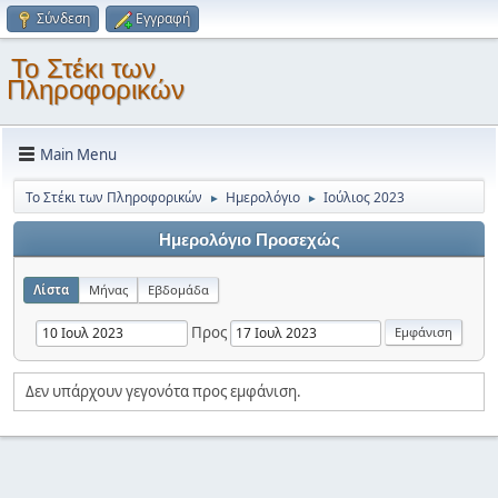
Σύνδεση
Εγγραφή
Το Στέκι των
Πληροφορικών
Main Menu
Το Στέκι των Πληροφορικών
Ημερολόγιο
Ιούλιος 2023
►
►
Ημερολόγιο Προσεχώς
Λίστα
Μήνας
Εβδομάδα
Προς
Δεν υπάρχουν γεγονότα προς εμφάνιση.