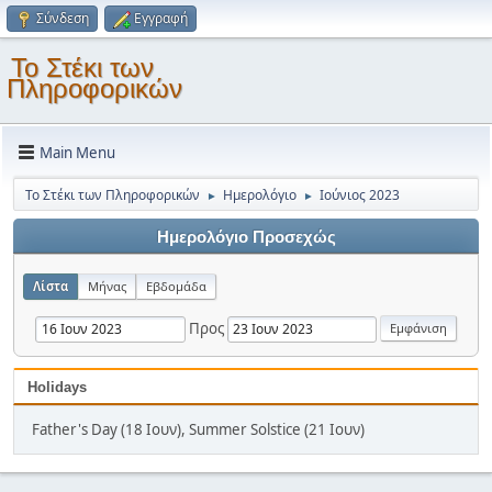
Σύνδεση
Εγγραφή
Το Στέκι των
Πληροφορικών
Main Menu
Το Στέκι των Πληροφορικών
Ημερολόγιο
Ιούνιος 2023
►
►
Ημερολόγιο Προσεχώς
Λίστα
Μήνας
Εβδομάδα
Προς
Holidays
Father's Day (18 Ιουν), Summer Solstice (21 Ιουν)