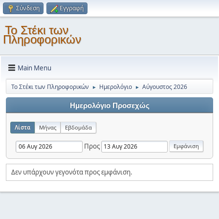
Σύνδεση
Εγγραφή
Το Στέκι των
Πληροφορικών
Main Menu
Το Στέκι των Πληροφορικών
Ημερολόγιο
Αύγουστος 2026
►
►
Ημερολόγιο Προσεχώς
Λίστα
Μήνας
Εβδομάδα
Προς
Δεν υπάρχουν γεγονότα προς εμφάνιση.