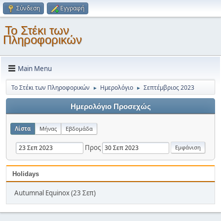
Σύνδεση
Εγγραφή
Το Στέκι των
Πληροφορικών
Main Menu
Το Στέκι των Πληροφορικών
Ημερολόγιο
Σεπτέμβριος 2023
►
►
Ημερολόγιο Προσεχώς
Λίστα
Μήνας
Εβδομάδα
Προς
Holidays
Autumnal Equinox (23 Σεπ)