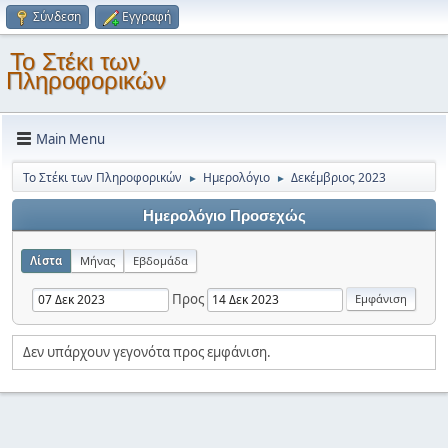
Σύνδεση
Εγγραφή
Το Στέκι των
Πληροφορικών
Main Menu
Το Στέκι των Πληροφορικών
Ημερολόγιο
Δεκέμβριος 2023
►
►
Ημερολόγιο Προσεχώς
Λίστα
Μήνας
Εβδομάδα
Προς
Δεν υπάρχουν γεγονότα προς εμφάνιση.