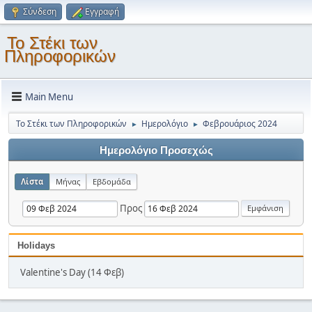
Σύνδεση
Εγγραφή
Το Στέκι των
Πληροφορικών
Main Menu
Το Στέκι των Πληροφορικών
Ημερολόγιο
Φεβρουάριος 2024
►
►
Ημερολόγιο Προσεχώς
Λίστα
Μήνας
Εβδομάδα
Προς
Holidays
Valentine's Day (14 Φεβ)