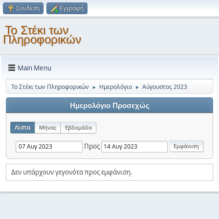
Σύνδεση
Εγγραφή
Το Στέκι των
Πληροφορικών
Main Menu
Το Στέκι των Πληροφορικών
Ημερολόγιο
Αύγουστος 2023
►
►
Ημερολόγιο Προσεχώς
Λίστα
Μήνας
Εβδομάδα
Προς
Δεν υπάρχουν γεγονότα προς εμφάνιση.