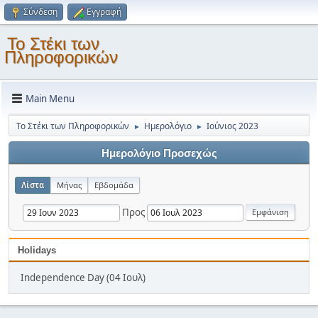
Σύνδεση
Εγγραφή
Το Στέκι των
Πληροφορικών
Main Menu
Το Στέκι των Πληροφορικών
Ημερολόγιο
Ιούνιος 2023
►
►
Ημερολόγιο Προσεχώς
Λίστα
Μήνας
Εβδομάδα
Προς
Holidays
Independence Day (04 Ιουλ)