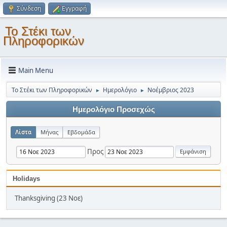
Σύνδεση
Εγγραφή
Το Στέκι των
Πληροφορικών
Main Menu
Το Στέκι των Πληροφορικών
Ημερολόγιο
Νοέμβριος 2023
►
►
Ημερολόγιο Προσεχώς
Λίστα
Μήνας
Εβδομάδα
Προς
Holidays
Thanksgiving (23 Νοε)