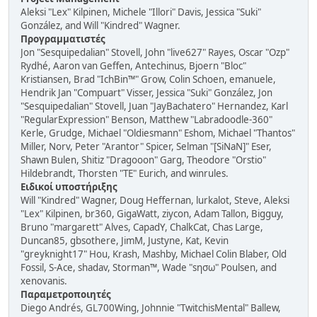
Aleksi "Lex" Kilpinen, Michele "Illori" Davis, Jessica "Suki"
González, and Will "Kindred" Wagner.
Προγραμματιστές
Jon "Sesquipedalian" Stovell, John "live627" Rayes, Oscar "Ozp"
Rydhé, Aaron van Geffen, Antechinus, Bjoern "Bloc"
Kristiansen, Brad "IchBin™" Grow, Colin Schoen, emanuele,
Hendrik Jan "Compuart" Visser, Jessica "Suki" González, Jon
"Sesquipedalian" Stovell, Juan "JayBachatero" Hernandez, Karl
"RegularExpression" Benson, Matthew "Labradoodle-360"
Kerle, Grudge, Michael "Oldiesmann" Eshom, Michael "Thantos"
Miller, Norv, Peter "Arantor" Spicer, Selman "[SiNaN]" Eser,
Shawn Bulen, Shitiz "Dragooon" Garg, Theodore "Orstio"
Hildebrandt, Thorsten "TE" Eurich, and winrules.
Ειδικοί υποστήριξης
Will "Kindred" Wagner, Doug Heffernan, lurkalot, Steve, Aleksi
"Lex" Kilpinen, br360, GigaWatt, ziycon, Adam Tallon, Bigguy,
Bruno "margarett" Alves, CapadY, ChalkCat, Chas Large,
Duncan85, gbsothere, JimM, Justyne, Kat, Kevin
"greyknight17" Hou, Krash, Mashby, Michael Colin Blaber, Old
Fossil, S-Ace, shadav, Storman™, Wade "sησω" Poulsen, and
xenovanis.
Παραμετροποιητές
Diego Andrés, GL700Wing, Johnnie "TwitchisMental" Ballew,