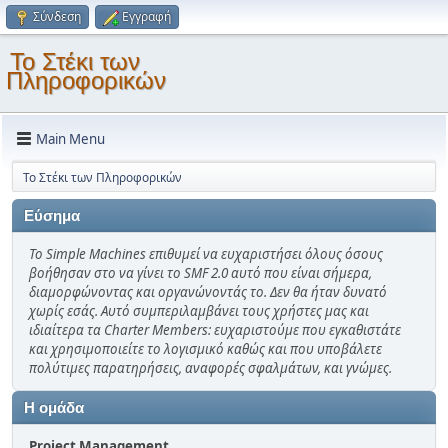
Σύνδεση
Εγγραφή
Το Στέκι των
Πληροφορικών
Main Menu
Το Στέκι των Πληροφορικών
Εύσημα
Το Simple Machines επιθυμεί να ευχαριστήσει όλους όσους
βοήθησαν στο να γίνει το SMF 2.0 αυτό που είναι σήμερα,
διαμορφώνοντας και οργανώνοντάς το. Δεν θα ήταν δυνατό
χωρίς εσάς. Αυτό συμπεριλαμβάνει τους χρήστες μας και
ιδιαίτερα τα Charter Members: ευχαριστούμε που εγκαθιστάτε
και χρησιμοποιείτε το λογισμικό καθώς και που υποβάλετε
πολύτιμες παρατηρήσεις, αναφορές σφαλμάτων, και γνώμες.
Η ομάδα
Project Management