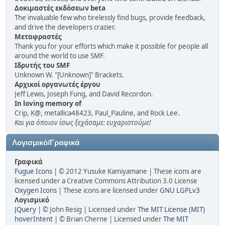
Δοκιμαστές εκδόσεων beta
The invaluable few who tirelessly find bugs, provide feedback,
and drive the developers crazier.
Μεταφραστές
Thank you for your efforts which make it possible for people all
around the world to use SMF.
Ιδρυτής του SMF
Unknown W. "[Unknown]" Brackets.
Αρχικοί οργανωτές έργου
Jeff Lewis, Joseph Fung, and David Recordon.
In loving memory of
Crip, K@, metallica48423, Paul_Pauline, and Rock Lee.
Και για όποιον ίσως ξεχάσαμε: ευχαριστούμε!
Λογισμικό/Γραφικά
Γραφικά
Fugue Icons
| © 2012 Yusuke Kamiyamane | These icons are
licensed under a Creative Commons Attribution 3.0 License
Oxygen Icons
| These icons are licensed under
GNU LGPLv3
Λογισμικό
JQuery
| © John Resig | Licensed under
The MIT License (MIT)
hoverIntent
| © Brian Cherne | Licensed under
The MIT