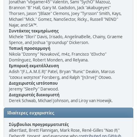
Jonathan "vbgamer45" Valentin, Sami "SychO" Mazouz,
Brannon "B" Hall, Gary M. Gadsdon, Jack "akabugeyes"
Thorsen, Jason "JBlaze" Clemons, Joey "Tyrsson" Smith, Kays,
Michael "Mick." Gomez, NanoSector, Ricky., Russell "NEND"
Najar, and SA™.
Συντάκτες τεκμηρίωσης
Michele "Illori" Davis, Irisado, AngelinaBelle, Chainy, Graeme
Spence, and Joshua "groundup" Dickerson.
Τοπική προσαρμογή
Nikola "Dzonny" Novaković, m4z, Francisco "d3vcho"
Domínguez, Robert Monden, and Relyana.
Εμπορική εκμετάλλευση
Adish "(F.L.A.M.E.R)" Patel, Bryan "Runic" Deakin, Marcus
"cσσкιє мσηѕтєя" Forsberg, and Ralph "[n3rve]" Otowo.
Διαχειριστές ιστότοπου
Jeremy "SleePy" Darwood.
Διαχειριστές διακομιστή
Derek Schwab, Michael Johnson, and Liroy van Hoewijk.
Ιδιαίτερες ευχαριστίες
Σύμβουλοι προγραμματιστές
albertlast, Brett Flannigan, Mark Rose, René-Gilles "Nao 尚"
Deberdt, tinoest, and everyone who
contributed on GitHub
.