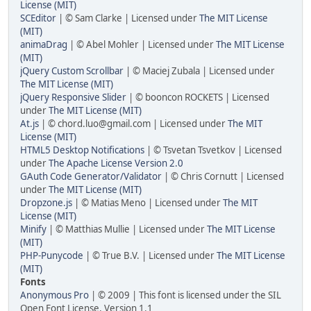
License (MIT)
SCEditor
| © Sam Clarke | Licensed under
The MIT License
(MIT)
animaDrag
| © Abel Mohler | Licensed under
The MIT License
(MIT)
jQuery Custom Scrollbar
| © Maciej Zubala | Licensed under
The MIT License (MIT)
jQuery Responsive Slider
| © booncon ROCKETS | Licensed
under
The MIT License (MIT)
At.js
| © chord.luo@gmail.com | Licensed under
The MIT
License (MIT)
HTML5 Desktop Notifications
| © Tsvetan Tsvetkov | Licensed
under
The Apache License Version 2.0
GAuth Code Generator/Validator
| © Chris Cornutt | Licensed
under
The MIT License (MIT)
Dropzone.js
| © Matias Meno | Licensed under
The MIT
License (MIT)
Minify
| © Matthias Mullie | Licensed under
The MIT License
(MIT)
PHP-Punycode
| © True B.V. | Licensed under
The MIT License
(MIT)
Fonts
Anonymous Pro
| © 2009 | This font is licensed under the SIL
Open Font License, Version 1.1