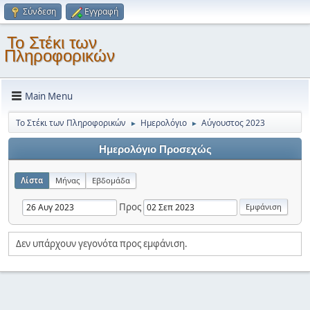
Σύνδεση
Εγγραφή
Το Στέκι των
Πληροφορικών
Main Menu
Το Στέκι των Πληροφορικών
Ημερολόγιο
Αύγουστος 2023
►
►
Ημερολόγιο Προσεχώς
Λίστα
Μήνας
Εβδομάδα
Προς
Δεν υπάρχουν γεγονότα προς εμφάνιση.