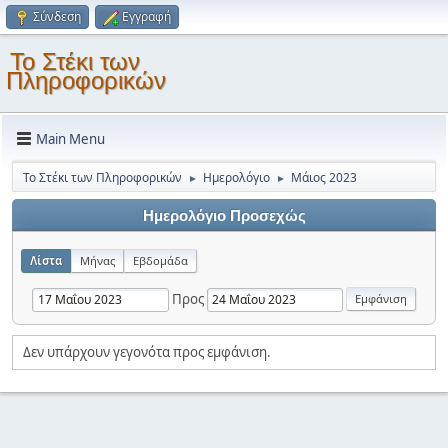
Σύνδεση
Εγγραφή
Το Στέκι των
Πληροφορικών
Main Menu
Το Στέκι των Πληροφορικών
Ημερολόγιο
Μάιος 2023
►
►
Ημερολόγιο Προσεχώς
Λίστα
Μήνας
Εβδομάδα
Προς
Δεν υπάρχουν γεγονότα προς εμφάνιση.