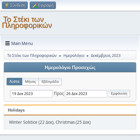
Σύνδεση
Εγγραφή
Το Στέκι των
Πληροφορικών
Main Menu
Το Στέκι των Πληροφορικών
Ημερολόγιο
Δεκέμβριος 2023
►
►
Ημερολόγιο Προσεχώς
Λίστα
Μήνας
Εβδομάδα
Προς
Holidays
Winter Solstice (22 Δεκ), Christmas (25 Δεκ)