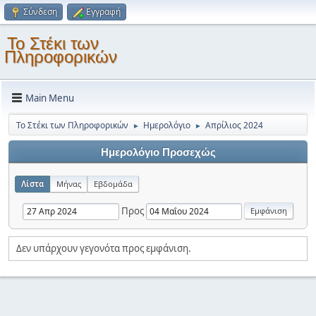
Σύνδεση
Εγγραφή
Το Στέκι των
Πληροφορικών
Main Menu
Το Στέκι των Πληροφορικών
Ημερολόγιο
Απρίλιος 2024
►
►
Ημερολόγιο Προσεχώς
Λίστα
Μήνας
Εβδομάδα
Προς
Δεν υπάρχουν γεγονότα προς εμφάνιση.