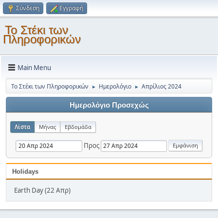
Σύνδεση
Εγγραφή
Το Στέκι των
Πληροφορικών
Main Menu
Το Στέκι των Πληροφορικών
Ημερολόγιο
Απρίλιος 2024
►
►
Ημερολόγιο Προσεχώς
Λίστα
Μήνας
Εβδομάδα
Προς
Holidays
Earth Day (22 Απρ)