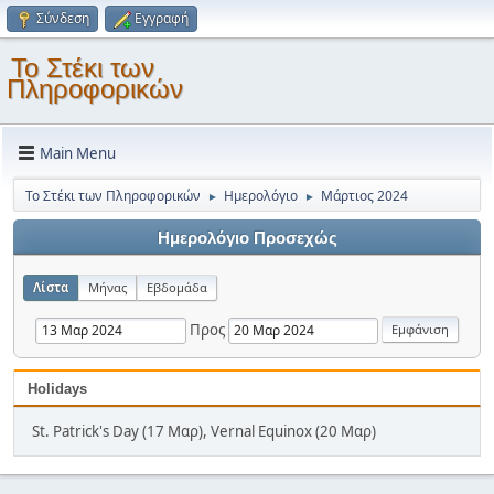
Σύνδεση
Εγγραφή
Το Στέκι των
Πληροφορικών
Main Menu
Το Στέκι των Πληροφορικών
Ημερολόγιο
Μάρτιος 2024
►
►
Ημερολόγιο Προσεχώς
Λίστα
Μήνας
Εβδομάδα
Προς
Holidays
St. Patrick's Day (17 Μαρ), Vernal Equinox (20 Μαρ)