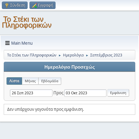
Σύνδεση
Εγγραφή
Το Στέκι των
Πληροφορικών
Main Menu
Το Στέκι των Πληροφορικών
Ημερολόγιο
Σεπτέμβριος 2023
►
►
Ημερολόγιο Προσεχώς
Λίστα
Μήνας
Εβδομάδα
Προς
Δεν υπάρχουν γεγονότα προς εμφάνιση.