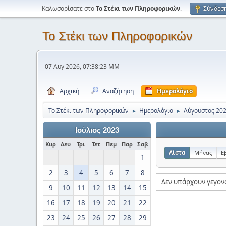
Καλωσορίσατε στο
Το Στέκι των Πληροφορικών
.
Σύνδεσ
Το Στέκι των Πληροφορικών
07 Αυγ 2026, 07:38:23 ΜΜ
Αρχική
Αναζήτηση
Ημερολόγιο
Το Στέκι των Πληροφορικών
Ημερολόγιο
Αύγουστος 20
►
►
Ιούλιος 2023
Κυρ
Δευ
Τρι
Τετ
Πεμ
Παρ
Σαβ
Λίστα
Μήνας
Ε
1
2
3
4
5
6
7
8
Δεν υπάρχουν γεγον
9
10
11
12
13
14
15
16
17
18
19
20
21
22
23
24
25
26
27
28
29