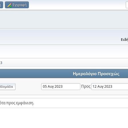
η
Εγγραφή
Ειδή
23
Ημερολόγιο Προσεχώς
Προς
βδομάδα
ότα προς εμφάνιση.