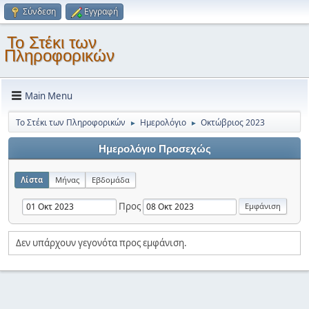
Σύνδεση
Εγγραφή
Το Στέκι των
Πληροφορικών
Main Menu
Το Στέκι των Πληροφορικών
Ημερολόγιο
Οκτώβριος 2023
►
►
Ημερολόγιο Προσεχώς
Λίστα
Μήνας
Εβδομάδα
Προς
Δεν υπάρχουν γεγονότα προς εμφάνιση.