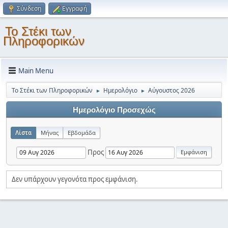
Σύνδεση
Εγγραφή
Το Στέκι των
Πληροφορικών
Main Menu
Το Στέκι των Πληροφορικών
Ημερολόγιο
Αύγουστος 2026
►
►
Ημερολόγιο Προσεχώς
Λίστα
Μήνας
Εβδομάδα
Προς
Δεν υπάρχουν γεγονότα προς εμφάνιση.