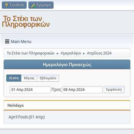
Σύνδεση
Εγγραφή
Το Στέκι των
Πληροφορικών
Main Menu
Το Στέκι των Πληροφορικών
Ημερολόγιο
Απρίλιος 2024
►
►
Ημερολόγιο Προσεχώς
Λίστα
Μήνας
Εβδομάδα
Προς
Holidays
April Fools (01 Απρ)