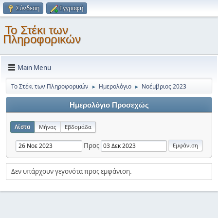
Σύνδεση
Εγγραφή
Το Στέκι των
Πληροφορικών
Main Menu
Το Στέκι των Πληροφορικών
Ημερολόγιο
Νοέμβριος 2023
►
►
Ημερολόγιο Προσεχώς
Λίστα
Μήνας
Εβδομάδα
Προς
Δεν υπάρχουν γεγονότα προς εμφάνιση.