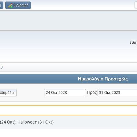
η
Εγγραφή
Ειδή
23
Ημερολόγιο Προσεχώς
Προς
βδομάδα
(24 Οκτ), Halloween (31 Οκτ)