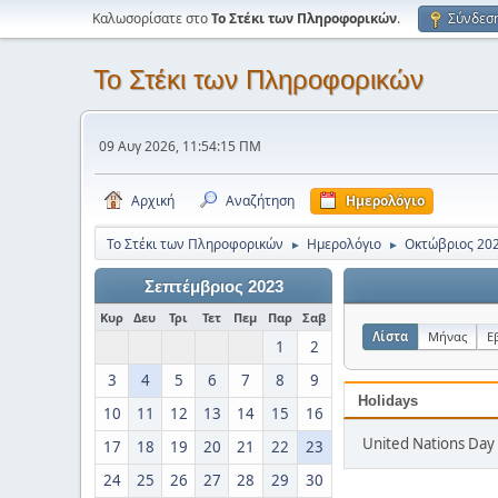
Καλωσορίσατε στο
Το Στέκι των Πληροφορικών
.
Σύνδεσ
Το Στέκι των Πληροφορικών
09 Αυγ 2026, 11:54:15 ΠΜ
Αρχική
Αναζήτηση
Ημερολόγιο
Το Στέκι των Πληροφορικών
Ημερολόγιο
Οκτώβριος 20
►
►
Σεπτέμβριος 2023
Κυρ
Δευ
Τρι
Τετ
Πεμ
Παρ
Σαβ
Λίστα
Μήνας
Ε
1
2
3
4
5
6
7
8
9
Holidays
10
11
12
13
14
15
16
United Nations Day 
17
18
19
20
21
22
23
24
25
26
27
28
29
30