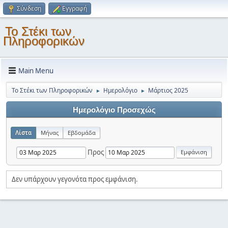
Σύνδεση
Εγγραφή
Το Στέκι των
Πληροφορικών
Main Menu
Το Στέκι των Πληροφορικών
Ημερολόγιο
Μάρτιος 2025
►
►
Ημερολόγιο Προσεχώς
Λίστα
Μήνας
Εβδομάδα
Προς
Δεν υπάρχουν γεγονότα προς εμφάνιση.