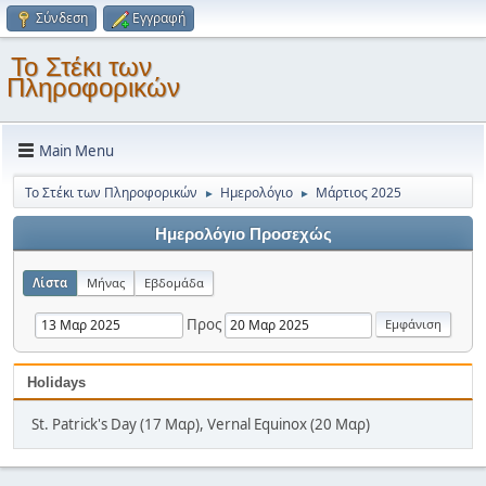
Σύνδεση
Εγγραφή
Το Στέκι των
Πληροφορικών
Main Menu
Το Στέκι των Πληροφορικών
Ημερολόγιο
Μάρτιος 2025
►
►
Ημερολόγιο Προσεχώς
Λίστα
Μήνας
Εβδομάδα
Προς
Holidays
St. Patrick's Day (17 Μαρ), Vernal Equinox (20 Μαρ)