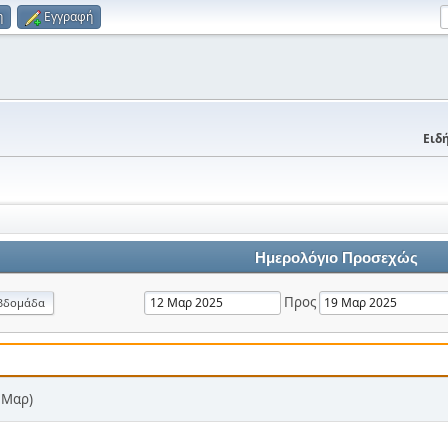
η
Εγγραφή
Ειδή
Ημερολόγιο Προσεχώς
Προς
βδομάδα
7 Μαρ)