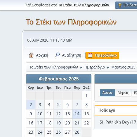
Καλωσορίσατε στο
Το Στέκι των Πληροφορικών
.
Σύνδεσ
Το Στέκι των Πληροφορικών
06 Αυγ 2026, 11:18:40 ΜΜ
Αρχική
Αναζήτηση
Ημερολόγιο
Το Στέκι των Πληροφορικών
Ημερολόγιο
Μάρτιος 2025
►
►
Φεβρουάριος 2025
Κυρ
Δευ
Τρι
Τετ
Πεμ
Παρ
Σαβ
Λίστα
Μήνας
Ε
1
2
3
4
5
6
7
8
Holidays
9
10
11
12
13
14
15
St. Patrick's Day (1
16
17
18
19
20
21
22
23
24
25
26
27
28