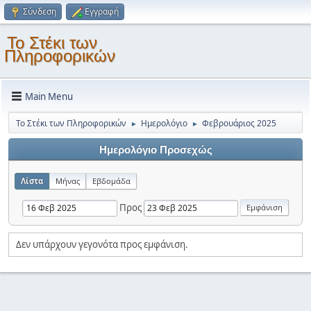
Σύνδεση
Εγγραφή
Το Στέκι των
Πληροφορικών
Main Menu
Το Στέκι των Πληροφορικών
Ημερολόγιο
Φεβρουάριος 2025
►
►
Ημερολόγιο Προσεχώς
Λίστα
Μήνας
Εβδομάδα
Προς
Δεν υπάρχουν γεγονότα προς εμφάνιση.