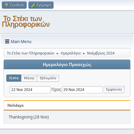
Σύνδεση
Εγγραφή
Το Στέκι των
Πληροφορικών
Main Menu
Το Στέκι των Πληροφορικών
Ημερολόγιο
Νοέμβριος 2024
►
►
Ημερολόγιο Προσεχώς
Λίστα
Μήνας
Εβδομάδα
Προς
Holidays
Thanksgiving (28 Νοε)