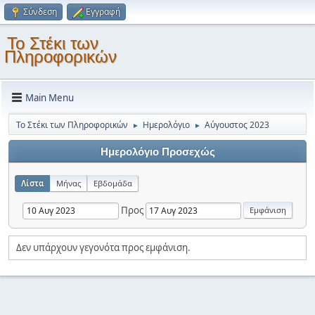
Σύνδεση
Εγγραφή
Το Στέκι των
Πληροφορικών
Main Menu
Το Στέκι των Πληροφορικών
Ημερολόγιο
Αύγουστος 2023
►
►
Ημερολόγιο Προσεχώς
Λίστα
Μήνας
Εβδομάδα
Προς
Δεν υπάρχουν γεγονότα προς εμφάνιση.