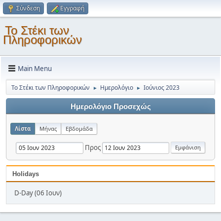
Σύνδεση
Εγγραφή
Το Στέκι των
Πληροφορικών
Main Menu
Το Στέκι των Πληροφορικών
Ημερολόγιο
Ιούνιος 2023
►
►
Ημερολόγιο Προσεχώς
Λίστα
Μήνας
Εβδομάδα
Προς
Holidays
D-Day (06 Ιουν)