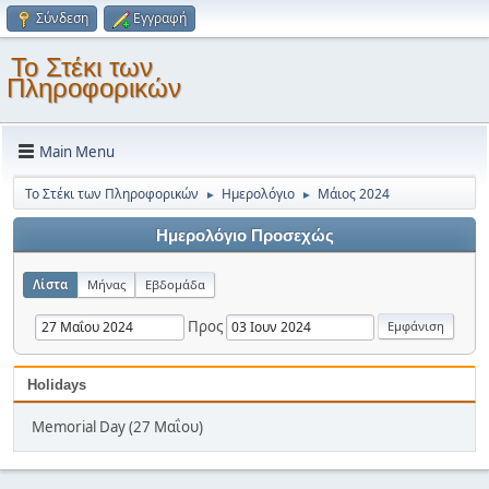
Σύνδεση
Εγγραφή
Το Στέκι των
Πληροφορικών
Main Menu
Το Στέκι των Πληροφορικών
Ημερολόγιο
Μάιος 2024
►
►
Ημερολόγιο Προσεχώς
Λίστα
Μήνας
Εβδομάδα
Προς
Holidays
Memorial Day (27 Μαΐου)