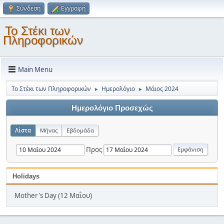
Σύνδεση
Εγγραφή
Το Στέκι των
Πληροφορικών
Main Menu
Το Στέκι των Πληροφορικών
Ημερολόγιο
Μάιος 2024
►
►
Ημερολόγιο Προσεχώς
Λίστα
Μήνας
Εβδομάδα
Προς
Holidays
Mother's Day (12 Μαΐου)