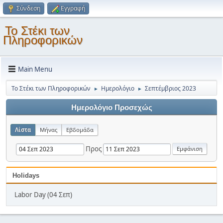
Σύνδεση
Εγγραφή
Το Στέκι των
Πληροφορικών
Main Menu
Το Στέκι των Πληροφορικών
Ημερολόγιο
Σεπτέμβριος 2023
►
►
Ημερολόγιο Προσεχώς
Λίστα
Μήνας
Εβδομάδα
Προς
Holidays
Labor Day (04 Σεπ)