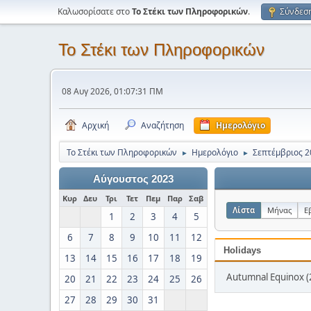
Καλωσορίσατε στο
Το Στέκι των Πληροφορικών
.
Σύνδεσ
Το Στέκι των Πληροφορικών
08 Αυγ 2026, 01:07:31 ΠΜ
Αρχική
Αναζήτηση
Ημερολόγιο
Το Στέκι των Πληροφορικών
Ημερολόγιο
Σεπτέμβριος 2
►
►
Αύγουστος 2023
Κυρ
Δευ
Τρι
Τετ
Πεμ
Παρ
Σαβ
Λίστα
Μήνας
Ε
1
2
3
4
5
6
7
8
9
10
11
12
Holidays
13
14
15
16
17
18
19
Autumnal Equinox (
20
21
22
23
24
25
26
27
28
29
30
31