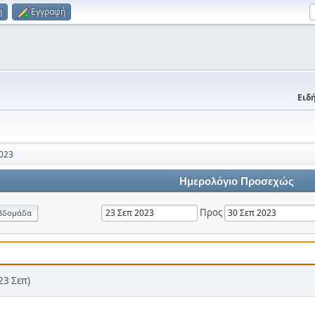
η
Εγγραφή
Ειδή
023
Ημερολόγιο Προσεχώς
Προς
βδομάδα
23 Σεπ)