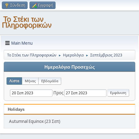
Σύνδεση
Εγγραφή
Το Στέκι των
Πληροφορικών
Main Menu
Το Στέκι των Πληροφορικών
Ημερολόγιο
Σεπτέμβριος 2023
►
►
Ημερολόγιο Προσεχώς
Λίστα
Μήνας
Εβδομάδα
Προς
Holidays
Autumnal Equinox (23 Σεπ)