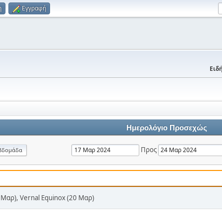
η
Εγγραφή
Ειδή
Ημερολόγιο Προσεχώς
Προς
βδομάδα
17 Μαρ), Vernal Equinox (20 Μαρ)