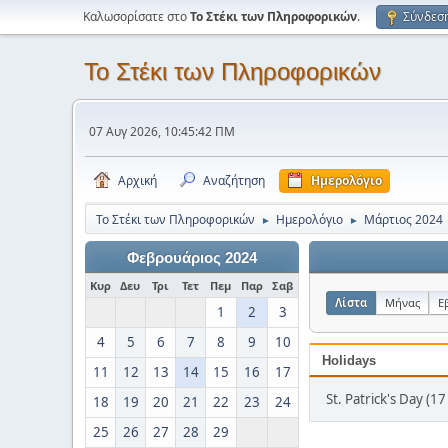
Καλωσορίσατε στο
Το Στέκι των Πληροφορικών
.
Σύνδεσ
Το Στέκι των Πληροφορικών
07 Αυγ 2026, 10:45:42 ΠΜ
Αρχική
Αναζήτηση
Ημερολόγιο
Το Στέκι των Πληροφορικών
Ημερολόγιο
Μάρτιος 2024
►
►
Φεβρουάριος 2024
Κυρ
Δευ
Τρι
Τετ
Πεμ
Παρ
Σαβ
Λίστα
Μήνας
Ε
1
2
3
4
5
6
7
8
9
10
Holidays
11
12
13
14
15
16
17
St. Patrick's Day (
18
19
20
21
22
23
24
25
26
27
28
29