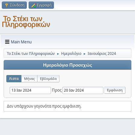
Σύνδεση
Εγγραφή
Το Στέκι των
Πληροφορικών
Main Menu
Το Στέκι των Πληροφορικών
Ημερολόγιο
Ιανουάριος 2024
►
►
Ημερολόγιο Προσεχώς
Λίστα
Μήνας
Εβδομάδα
Προς
Δεν υπάρχουν γεγονότα προς εμφάνιση.