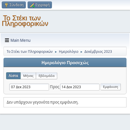
Σύνδεση
Εγγραφή
Το Στέκι των
Πληροφορικών
Main Menu
Το Στέκι των Πληροφορικών
Ημερολόγιο
Δεκέμβριος 2023
►
►
Ημερολόγιο Προσεχώς
Λίστα
Μήνας
Εβδομάδα
Προς
Δεν υπάρχουν γεγονότα προς εμφάνιση.