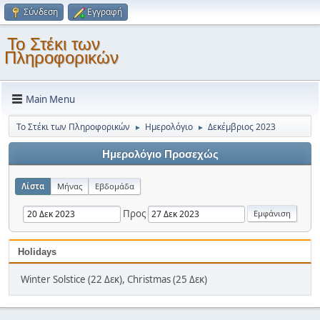
Σύνδεση
Εγγραφή
Το Στέκι των
Πληροφορικών
Main Menu
Το Στέκι των Πληροφορικών
Ημερολόγιο
Δεκέμβριος 2023
►
►
Ημερολόγιο Προσεχώς
Λίστα
Μήνας
Εβδομάδα
Προς
Holidays
Winter Solstice (22 Δεκ), Christmas (25 Δεκ)