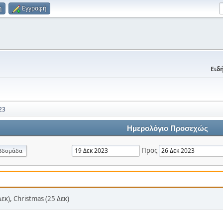
η
Εγγραφή
Ειδή
23
Ημερολόγιο Προσεχώς
Προς
βδομάδα
Δεκ), Christmas (25 Δεκ)