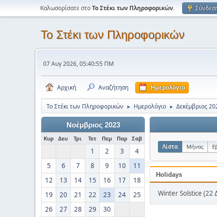
Καλωσορίσατε στο
Το Στέκι των Πληροφορικών
.
Σύνδεσ
Το Στέκι των Πληροφορικών
07 Αυγ 2026, 05:40:55 ΠΜ
Αρχική
Αναζήτηση
Ημερολόγιο
Το Στέκι των Πληροφορικών
Ημερολόγιο
Δεκέμβριος 20
►
►
Νοέμβριος 2023
Κυρ
Δευ
Τρι
Τετ
Πεμ
Παρ
Σαβ
Λίστα
Μήνας
Ε
1
2
3
4
5
6
7
8
9
10
11
Holidays
12
13
14
15
16
17
18
Winter Solstice (22 
19
20
21
22
23
24
25
26
27
28
29
30