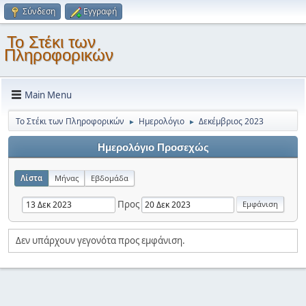
Σύνδεση
Εγγραφή
Το Στέκι των
Πληροφορικών
Main Menu
Το Στέκι των Πληροφορικών
Ημερολόγιο
Δεκέμβριος 2023
►
►
Ημερολόγιο Προσεχώς
Λίστα
Μήνας
Εβδομάδα
Προς
Δεν υπάρχουν γεγονότα προς εμφάνιση.