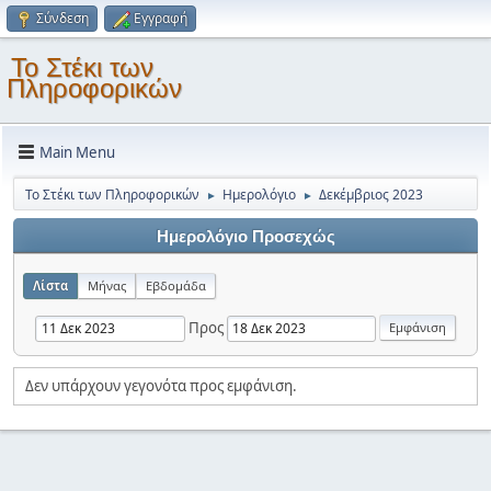
Σύνδεση
Εγγραφή
Το Στέκι των
Πληροφορικών
Main Menu
Το Στέκι των Πληροφορικών
Ημερολόγιο
Δεκέμβριος 2023
►
►
Ημερολόγιο Προσεχώς
Λίστα
Μήνας
Εβδομάδα
Προς
Δεν υπάρχουν γεγονότα προς εμφάνιση.