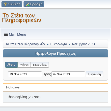
Σύνδεση
Εγγραφή
Το Στέκι των
Πληροφορικών
Main Menu
Το Στέκι των Πληροφορικών
Ημερολόγιο
Νοέμβριος 2023
►
►
Ημερολόγιο Προσεχώς
Λίστα
Μήνας
Εβδομάδα
Προς
Holidays
Thanksgiving (23 Νοε)