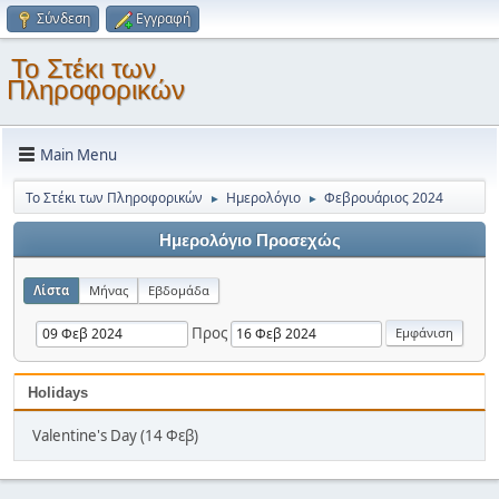
Σύνδεση
Εγγραφή
Το Στέκι των
Πληροφορικών
Main Menu
Το Στέκι των Πληροφορικών
Ημερολόγιο
Φεβρουάριος 2024
►
►
Ημερολόγιο Προσεχώς
Λίστα
Μήνας
Εβδομάδα
Προς
Holidays
Valentine's Day (14 Φεβ)