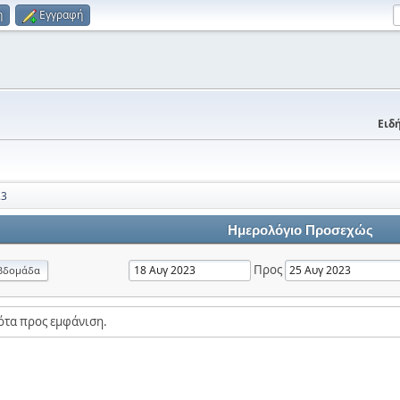
η
Εγγραφή
Ειδή
23
Ημερολόγιο Προσεχώς
Προς
βδομάδα
ότα προς εμφάνιση.