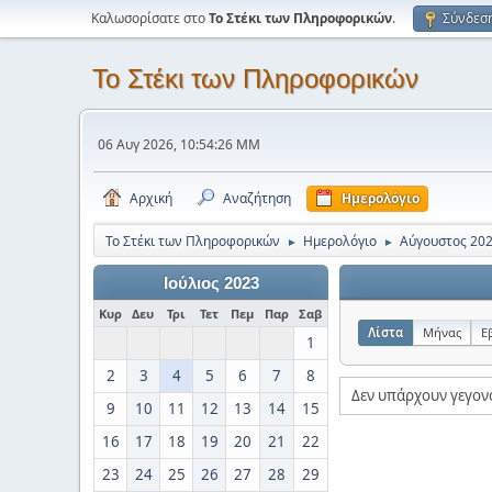
Καλωσορίσατε στο
Το Στέκι των Πληροφορικών
.
Σύνδεσ
Το Στέκι των Πληροφορικών
06 Αυγ 2026, 10:54:26 ΜΜ
Αρχική
Αναζήτηση
Ημερολόγιο
Το Στέκι των Πληροφορικών
Ημερολόγιο
Αύγουστος 20
►
►
Ιούλιος 2023
Κυρ
Δευ
Τρι
Τετ
Πεμ
Παρ
Σαβ
Λίστα
Μήνας
Ε
1
2
3
4
5
6
7
8
Δεν υπάρχουν γεγον
9
10
11
12
13
14
15
16
17
18
19
20
21
22
23
24
25
26
27
28
29