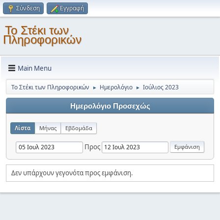
Σύνδεση
Εγγραφή
Το Στέκι των
Πληροφορικών
Main Menu
Το Στέκι των Πληροφορικών
Ημερολόγιο
Ιούλιος 2023
►
►
Ημερολόγιο Προσεχώς
Λίστα
Μήνας
Εβδομάδα
Προς
Δεν υπάρχουν γεγονότα προς εμφάνιση.