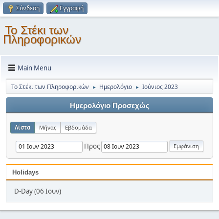
Σύνδεση
Εγγραφή
Το Στέκι των
Πληροφορικών
Main Menu
Το Στέκι των Πληροφορικών
Ημερολόγιο
Ιούνιος 2023
►
►
Ημερολόγιο Προσεχώς
Λίστα
Μήνας
Εβδομάδα
Προς
Holidays
D-Day (06 Ιουν)