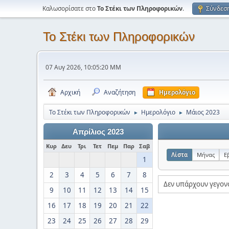
Καλωσορίσατε στο
Το Στέκι των Πληροφορικών
.
Σύνδεσ
Το Στέκι των Πληροφορικών
07 Αυγ 2026, 10:05:20 ΜΜ
Αρχική
Αναζήτηση
Ημερολόγιο
Το Στέκι των Πληροφορικών
Ημερολόγιο
Μάιος 2023
►
►
Απρίλιος 2023
Κυρ
Δευ
Τρι
Τετ
Πεμ
Παρ
Σαβ
Λίστα
Μήνας
Ε
1
2
3
4
5
6
7
8
Δεν υπάρχουν γεγον
9
10
11
12
13
14
15
16
17
18
19
20
21
22
23
24
25
26
27
28
29