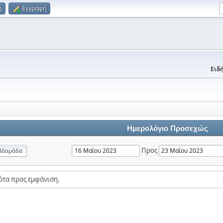
η
Εγγραφή
Ειδή
Ημερολόγιο Προσεχώς
Προς
βδομάδα
ότα προς εμφάνιση.