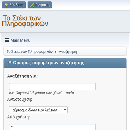
Σύνδεση
Εγγραφή
Το Στέκι των
Πληροφορικών
Main Menu
Το Στέκι των Πληροφορικών
Αναζήτηση
►
Ορισμός παραμέτρων αναζήτησης
Αναζήτηση για:
π.χ.
Όργουελ "Η φάρμα των ζώων" -ταινία
Αντιστοίχιση:
Από χρήστη: